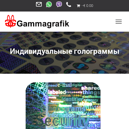
€ 0.00
П
Е
Р
Е
К
Индивидуальные голограммы
Л
Ю
Ч
И
Т
Ь
Н
А
В
И
Г
А
Ц
И