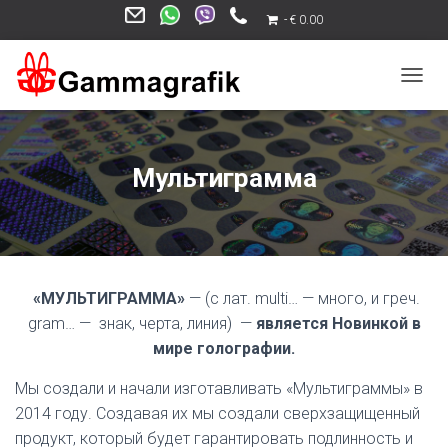
€ 0.00
П
Е
Р
Е
К
Мультиграмма
Л
Ю
Ч
И
Т
Ь
«МУЛЬТИГРАММА»
— (с лат. multi… — много, и греч.
Н
А
gram… — знак, черта, линия) —
является Новинкой в
В
мире голографии.
И
Г
Мы создали и начали изготавливать «Мультиграммы» в
А
2014 году. Создавая их мы создали сверхзащищенный
Ц
И
продукт, который будет гарантировать подлинность и