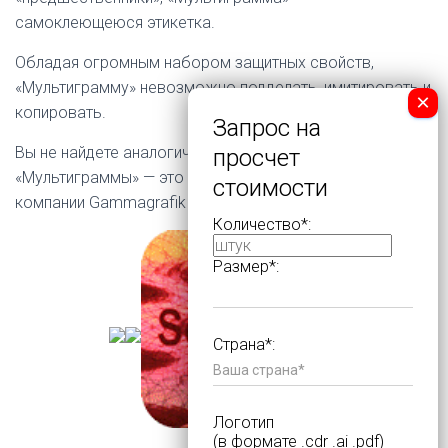
самоклеющеюся этикетка.
Обладая огромным набором защитных свойств,
«Мультиграмму» невозможно подделать, имитировать и
копировать.
Вы не найдете аналогичной голограммы в мире, так как
«Мультиграммы» — это эксклюзивная разработка
компании Gammagrafik Ltd.
Количество*:
Размер*:
Страна*:
Логотип
(в формате .cdr .ai .pdf)